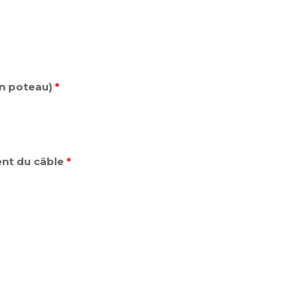
un poteau)
*
nt du câble
*