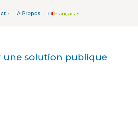
ct
A Propos
Français
 une solution publique