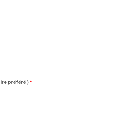
re préféré )
*