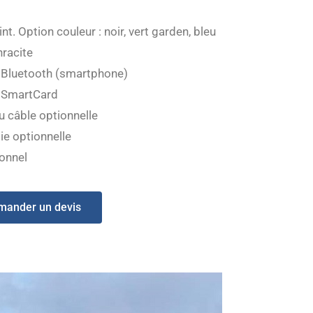
int. Option couleur : noir, vert garden, bleu
hracite
ia Bluetooth (smartphone)
ia SmartCard
u câble optionnelle
ie optionnelle
onnel
mander un devis