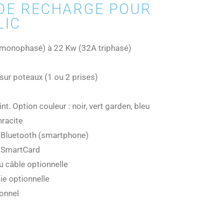
 DE RECHARGE POUR
LIC
 monophasé) à 22 Kw (32A triphasé)
sur poteaux (1 ou 2 prises)
int. Option couleur : noir, vert garden, bleu
hracite
ia Bluetooth (smartphone)
ia SmartCard
u câble optionnelle
ie optionnelle
onnel