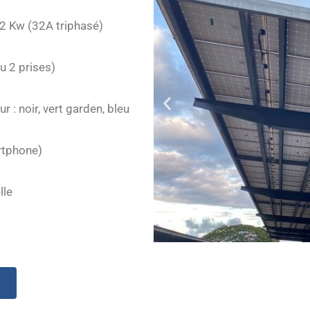
2 Kw (32A triphasé)
u 2 prises)
r : noir, vert garden, bleu
artphone)
lle